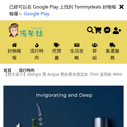
已經可以在 Google Play 上找到 Tommydeals 好物報
報囉～
Google Play
好物報
流行時
挖寶
生活攻
群
集運服
報
尚
趣
略
組
務
首頁
流行時尚
【買大送小】Giorgio 買 Acqua 男款香水指定款 75ml 送同款 40ml