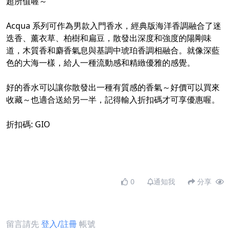
超所值喔～
Acqua 系列可作為男款入門香水，經典版海洋香調融合了迷
迭香、薰衣草、柏樹和扁豆，散發出深度和強度的陽剛味
道，木質香和麝香氣息與基調中琥珀香調相融合。就像深藍
色的大海一樣，給人一種流動感和精緻優雅的感覺。
好的香水可以讓你散發出一種有質感的香氣～好價可以買來
收藏～也適合送給另一半，記得輸入折扣碼才可享優惠喔。
折扣碼: GIO
0
通知我
分享
留言請先
登入/註冊
帳號