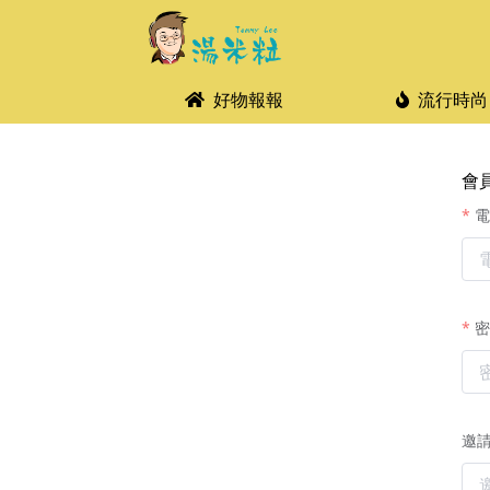
好物報報
流行時尚
會
電
密
邀