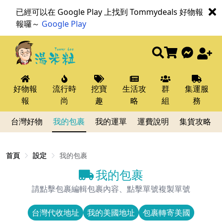
已經可以在 Google Play 上找到 Tommydeals 好物報
報囉～
Google Play
好物報
流行時
挖寶
生活攻
群
集運服
報
尚
趣
略
組
務
台灣好物
我的包裹
我的運單
運費說明
集貨攻略
首頁
設定
我的包裹
我的包裹
請點擊包裹編輯包裹內容、點擊單號複製單號
台灣代收地址
我的美國地址
包裹轉寄美國