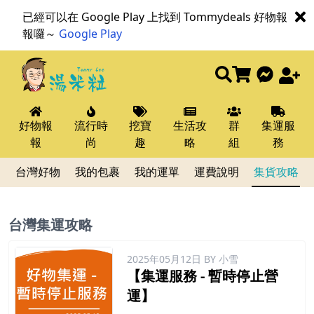
已經可以在 Google Play 上找到 Tommydeals 好物報
報囉～
Google Play
好物報
流行時
挖寶
生活攻
群
集運服
報
尚
趣
略
組
務
台灣好物
我的包裹
我的運單
運費說明
集貨攻略
台灣集運攻略
台灣集運攻
2025年05月12日
BY 小雪
【集運服務 - 暫時停止營
運】